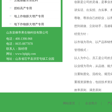
含氨基酸水溶肥料
创新是公司的灵魂，是事业发
授粉高产专用
讲实话、出实招、办实事、
地上作物膨大增产专用
尊敬、尊崇自己的职业，以尊
地下作物膨大增产专用
想到就做、立刻动手，迅速吸
山东皇稼帝果生物科技有限公司
经营方针：
电话：400-1398-968
以市场为导向、以产品和销售
电话：0635-8877878
联系人：陈经理
管理模式：
网址：www.hjdgkj.com
以人为中心。员工是公司的主人
地址：山东省茌平县洪官屯镇工业园
以业绩为导向，从品德、能力
注重制度化、流程化、规范
重视资源整合，包括技术资源
效率原则、满意原则
网站首页
|
企业简介
|
产